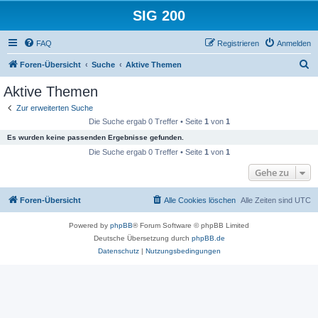
SIG 200
FAQ
Registrieren
Anmelden
S
Foren-Übersicht
Suche
Aktive Themen
u
Aktive Themen
c
Zur erweiterten Suche
h
Die Suche ergab 0 Treffer • Seite
1
von
1
e
Es wurden keine passenden Ergebnisse gefunden.
Die Suche ergab 0 Treffer • Seite
1
von
1
Gehe zu
Foren-Übersicht
Alle Cookies löschen
Alle Zeiten sind
UTC
Powered by
phpBB
® Forum Software © phpBB Limited
Deutsche Übersetzung durch
phpBB.de
Datenschutz
|
Nutzungsbedingungen