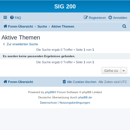
SIG 200
FAQ
Registrieren
Anmelden
S
Foren-Übersicht
Suche
Aktive Themen
u
Aktive Themen
c
Zur erweiterten Suche
h
Die Suche ergab 0 Treffer • Seite
1
von
1
e
Es wurden keine passenden Ergebnisse gefunden.
Die Suche ergab 0 Treffer • Seite
1
von
1
Gehe zu
Foren-Übersicht
Alle Cookies löschen
Alle Zeiten sind
UTC
Powered by
phpBB
® Forum Software © phpBB Limited
Deutsche Übersetzung durch
phpBB.de
Datenschutz
|
Nutzungsbedingungen