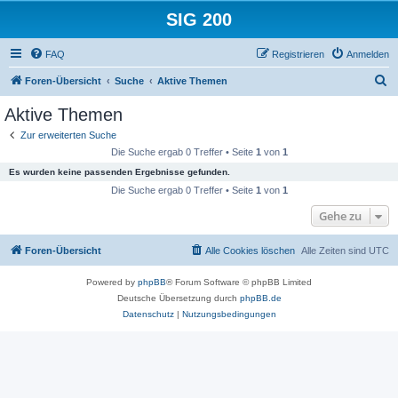
SIG 200
FAQ
Registrieren
Anmelden
S
Foren-Übersicht
Suche
Aktive Themen
u
Aktive Themen
c
Zur erweiterten Suche
h
Die Suche ergab 0 Treffer • Seite
1
von
1
e
Es wurden keine passenden Ergebnisse gefunden.
Die Suche ergab 0 Treffer • Seite
1
von
1
Gehe zu
Foren-Übersicht
Alle Cookies löschen
Alle Zeiten sind
UTC
Powered by
phpBB
® Forum Software © phpBB Limited
Deutsche Übersetzung durch
phpBB.de
Datenschutz
|
Nutzungsbedingungen