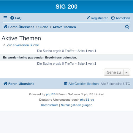
SIG 200
FAQ
Registrieren
Anmelden
S
Foren-Übersicht
Suche
Aktive Themen
u
Aktive Themen
c
Zur erweiterten Suche
h
Die Suche ergab 0 Treffer • Seite
1
von
1
e
Es wurden keine passenden Ergebnisse gefunden.
Die Suche ergab 0 Treffer • Seite
1
von
1
Gehe zu
Foren-Übersicht
Alle Cookies löschen
Alle Zeiten sind
UTC
Powered by
phpBB
® Forum Software © phpBB Limited
Deutsche Übersetzung durch
phpBB.de
Datenschutz
|
Nutzungsbedingungen