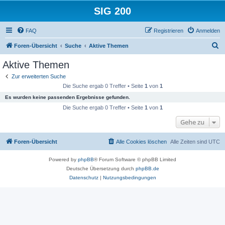
SIG 200
FAQ
Registrieren
Anmelden
S
Foren-Übersicht
Suche
Aktive Themen
u
Aktive Themen
c
Zur erweiterten Suche
h
Die Suche ergab 0 Treffer • Seite
1
von
1
e
Es wurden keine passenden Ergebnisse gefunden.
Die Suche ergab 0 Treffer • Seite
1
von
1
Gehe zu
Foren-Übersicht
Alle Cookies löschen
Alle Zeiten sind
UTC
Powered by
phpBB
® Forum Software © phpBB Limited
Deutsche Übersetzung durch
phpBB.de
Datenschutz
|
Nutzungsbedingungen