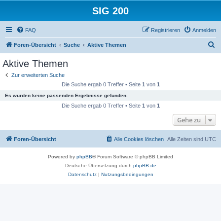
SIG 200
FAQ
Registrieren
Anmelden
S
Foren-Übersicht
Suche
Aktive Themen
u
Aktive Themen
c
Zur erweiterten Suche
h
Die Suche ergab 0 Treffer • Seite
1
von
1
e
Es wurden keine passenden Ergebnisse gefunden.
Die Suche ergab 0 Treffer • Seite
1
von
1
Gehe zu
Foren-Übersicht
Alle Cookies löschen
Alle Zeiten sind
UTC
Powered by
phpBB
® Forum Software © phpBB Limited
Deutsche Übersetzung durch
phpBB.de
Datenschutz
|
Nutzungsbedingungen