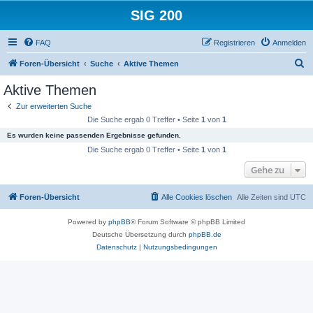
SIG 200
FAQ
Registrieren
Anmelden
S
Foren-Übersicht
Suche
Aktive Themen
u
Aktive Themen
c
Zur erweiterten Suche
h
Die Suche ergab 0 Treffer • Seite
1
von
1
e
Es wurden keine passenden Ergebnisse gefunden.
Die Suche ergab 0 Treffer • Seite
1
von
1
Gehe zu
Foren-Übersicht
Alle Cookies löschen
Alle Zeiten sind
UTC
Powered by
phpBB
® Forum Software © phpBB Limited
Deutsche Übersetzung durch
phpBB.de
Datenschutz
|
Nutzungsbedingungen