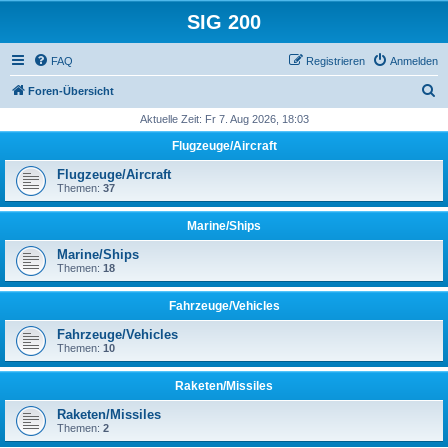
SIG 200
FAQ
Registrieren
Anmelden
S
Foren-Übersicht
u
Aktuelle Zeit: Fr 7. Aug 2026, 18:03
c
Flugzeuge/Aircraft
h
Flugzeuge/Aircraft
e
Themen:
37
Marine/Ships
Marine/Ships
Themen:
18
Fahrzeuge/Vehicles
Fahrzeuge/Vehicles
Themen:
10
Raketen/Missiles
Raketen/Missiles
Themen:
2