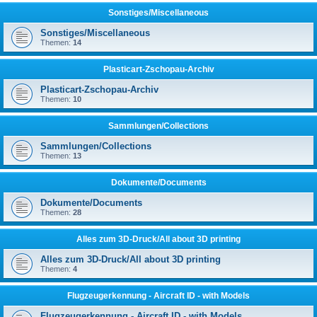
Sonstiges/Miscellaneous
Sonstiges/Miscellaneous
Themen:
14
Plasticart-Zschopau-Archiv
Plasticart-Zschopau-Archiv
Themen:
10
Sammlungen/Collections
Sammlungen/Collections
Themen:
13
Dokumente/Documents
Dokumente/Documents
Themen:
28
Alles zum 3D-Druck/All about 3D printing
Alles zum 3D-Druck/All about 3D printing
Themen:
4
Flugzeugerkennung - Aircraft ID - with Models
Flugzeugerkennung - Aircraft ID - with Models