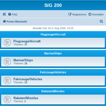
SIG 200
FAQ
Registrieren
Anmelden
S
Foren-Übersicht
u
Aktuelle Zeit: Do 6. Aug 2026, 14:23
c
Flugzeuge/Aircraft
h
Flugzeuge/Aircraft
e
Themen:
37
Marine/Ships
Marine/Ships
Themen:
18
Fahrzeuge/Vehicles
Fahrzeuge/Vehicles
Themen:
10
Raketen/Missiles
Raketen/Missiles
Themen:
2