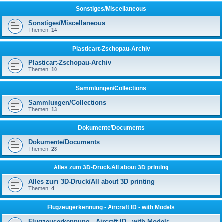
Sonstiges/Miscellaneous
Sonstiges/Miscellaneous
Themen:
14
Plasticart-Zschopau-Archiv
Plasticart-Zschopau-Archiv
Themen:
10
Sammlungen/Collections
Sammlungen/Collections
Themen:
13
Dokumente/Documents
Dokumente/Documents
Themen:
28
Alles zum 3D-Druck/All about 3D printing
Alles zum 3D-Druck/All about 3D printing
Themen:
4
Flugzeugerkennung - Aircraft ID - with Models
Flugzeugerkennung - Aircraft ID - with Models