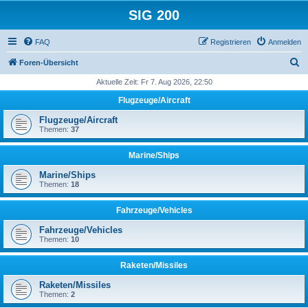
SIG 200
FAQ
Registrieren
Anmelden
S
Foren-Übersicht
u
Aktuelle Zeit: Fr 7. Aug 2026, 22:50
c
Flugzeuge/Aircraft
h
Flugzeuge/Aircraft
e
Themen:
37
Marine/Ships
Marine/Ships
Themen:
18
Fahrzeuge/Vehicles
Fahrzeuge/Vehicles
Themen:
10
Raketen/Missiles
Raketen/Missiles
Themen:
2