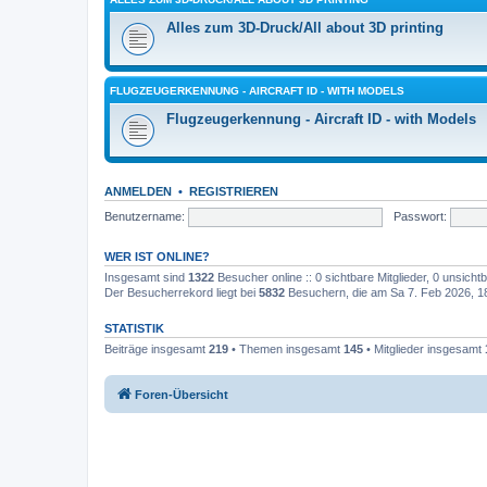
Alles zum 3D-Druck/All about 3D printing
FLUGZEUGERKENNUNG - AIRCRAFT ID - WITH MODELS
Flugzeugerkennung - Aircraft ID - with Models
ANMELDEN
•
REGISTRIEREN
Benutzername:
Passwort:
WER IST ONLINE?
Insgesamt sind
1322
Besucher online :: 0 sichtbare Mitglieder, 0 unsich
Der Besucherrekord liegt bei
5832
Besuchern, die am Sa 7. Feb 2026, 18:
STATISTIK
Beiträge insgesamt
219
• Themen insgesamt
145
• Mitglieder insgesamt
Foren-Übersicht