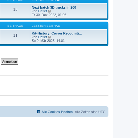
r
t
a
e
Next batch 3D trucks in 200
15
g
r
N
von
Detlef
B
e
Fr 30. Dez 2022, 01:06
e
u
i
e
t
s
BEITRÄGE
LETZTER BEITRAG
r
t
a
e
Kit-History: Cruver Recogniti…
11
g
r
N
von
Detlef
B
e
So 9. Mär 2025, 14:01
e
u
i
e
t
s
r
t
a
e
g
r
B
e
i
t
r
a
g
Alle Cookies löschen
Alle Zeiten sind
UTC