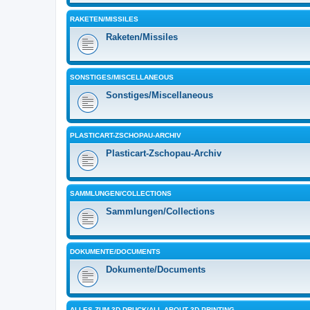
RAKETEN/MISSILES
Raketen/Missiles
SONSTIGES/MISCELLANEOUS
Sonstiges/Miscellaneous
PLASTICART-ZSCHOPAU-ARCHIV
Plasticart-Zschopau-Archiv
SAMMLUNGEN/COLLECTIONS
Sammlungen/Collections
DOKUMENTE/DOCUMENTS
Dokumente/Documents
ALLES ZUM 3D-DRUCK/ALL ABOUT 3D PRINTING