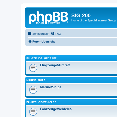
SIG 200
Home of the Special Interest Group
Schnellzugriff
FAQ
Foren-Übersicht
FLUGZEUGE/AIRCRAFT
Flugzeuge/Aircraft
MARINE/SHIPS
Marine/Ships
FAHRZEUGE/VEHICLES
Fahrzeuge/Vehicles