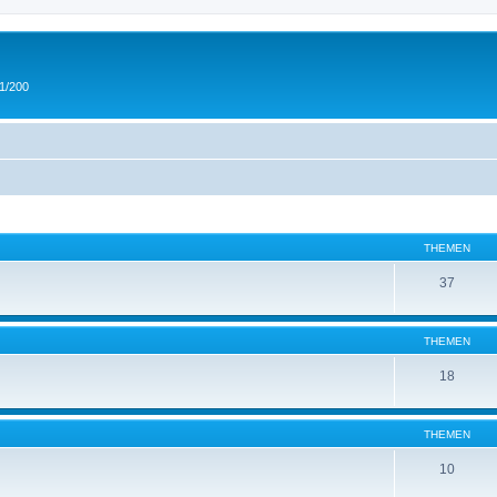
 1/200
THEMEN
37
THEMEN
18
THEMEN
10