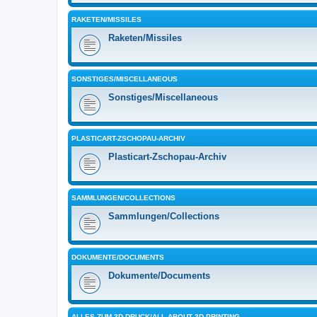
RAKETEN/MISSILES
Raketen/Missiles
SONSTIGES/MISCELLANEOUS
Sonstiges/Miscellaneous
PLASTICART-ZSCHOPAU-ARCHIV
Plasticart-Zschopau-Archiv
SAMMLUNGEN/COLLECTIONS
Sammlungen/Collections
DOKUMENTE/DOCUMENTS
Dokumente/Documents
ALLES ZUM 3D-DRUCK/ALL ABOUT 3D PRINTING