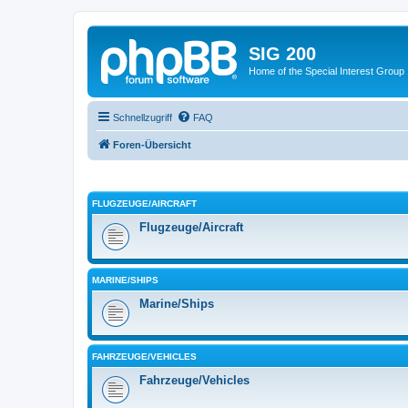
SIG 200
Home of the Special Interest Group
Schnellzugriff
FAQ
Foren-Übersicht
FLUGZEUGE/AIRCRAFT
Flugzeuge/Aircraft
MARINE/SHIPS
Marine/Ships
FAHRZEUGE/VEHICLES
Fahrzeuge/Vehicles