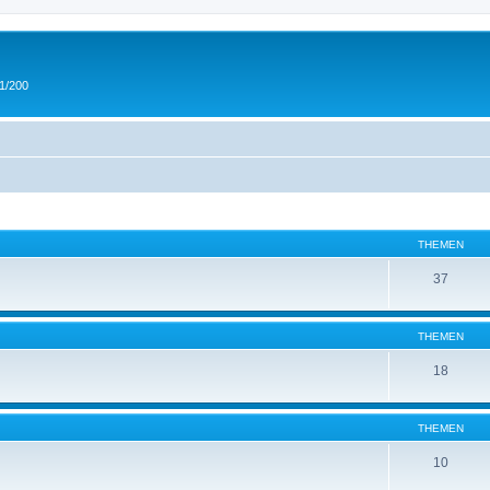
 1/200
THEMEN
37
THEMEN
18
THEMEN
10