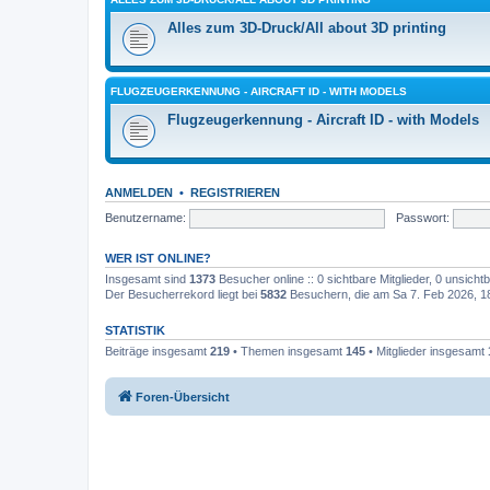
Alles zum 3D-Druck/All about 3D printing
FLUGZEUGERKENNUNG - AIRCRAFT ID - WITH MODELS
Flugzeugerkennung - Aircraft ID - with Models
ANMELDEN
•
REGISTRIEREN
Benutzername:
Passwort:
WER IST ONLINE?
Insgesamt sind
1373
Besucher online :: 0 sichtbare Mitglieder, 0 unsich
Der Besucherrekord liegt bei
5832
Besuchern, die am Sa 7. Feb 2026, 18:
STATISTIK
Beiträge insgesamt
219
• Themen insgesamt
145
• Mitglieder insgesamt
Foren-Übersicht