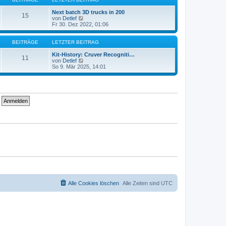
r
t
a
e
Next batch 3D trucks in 200
15
g
r
N
von
Detlef
B
e
Fr 30. Dez 2022, 01:06
e
u
i
e
t
s
BEITRÄGE
LETZTER BEITRAG
r
t
a
e
Kit-History: Cruver Recogniti…
11
g
r
N
von
Detlef
B
e
So 9. Mär 2025, 14:01
e
u
i
e
t
s
r
t
a
e
g
r
B
e
i
t
r
a
g
Alle Cookies löschen
Alle Zeiten sind
UTC