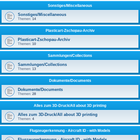
Sonstiges/Miscellaneous
Sonstiges/Miscellaneous
Themen:
14
Plasticart-Zschopau-Archiv
Plasticart-Zschopau-Archiv
Themen:
10
Sammlungen/Collections
Sammlungen/Collections
Themen:
13
Dokumente/Documents
Dokumente/Documents
Themen:
28
Alles zum 3D-Druck/All about 3D printing
Alles zum 3D-Druck/All about 3D printing
Themen:
4
Flugzeugerkennung - Aircraft ID - with Models
Flugzeugerkennung - Aircraft ID - with Models