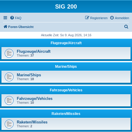
SIG 200
FAQ
Registrieren
Anmelden
S
Foren-Übersicht
u
Aktuelle Zeit: So 9. Aug 2026, 14:16
c
Flugzeuge/Aircraft
h
Flugzeuge/Aircraft
e
Themen:
37
Marine/Ships
Marine/Ships
Themen:
18
Fahrzeuge/Vehicles
Fahrzeuge/Vehicles
Themen:
10
Raketen/Missiles
Raketen/Missiles
Themen:
2