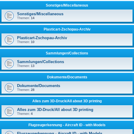
Sonstiges/Miscellaneous
Sonstiges/Miscellaneous
Themen:
14
Plasticart-Zschopau-Archiv
Plasticart-Zschopau-Archiv
Themen:
10
Sammlungen/Collections
Sammlungen/Collections
Themen:
13
Dokumente/Documents
Dokumente/Documents
Themen:
28
Alles zum 3D-Druck/All about 3D printing
Alles zum 3D-Druck/All about 3D printing
Themen:
4
Flugzeugerkennung - Aircraft ID - with Models
Flugzeugerkennung - Aircraft ID - with Models