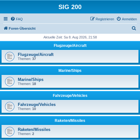
SIG 200
FAQ
Registrieren
Anmelden
S
Foren-Übersicht
u
Aktuelle Zeit: Sa 8. Aug 2026, 21:58
c
Flugzeuge/Aircraft
h
Flugzeuge/Aircraft
e
Themen:
37
Marine/Ships
Marine/Ships
Themen:
18
Fahrzeuge/Vehicles
Fahrzeuge/Vehicles
Themen:
10
Raketen/Missiles
Raketen/Missiles
Themen:
2