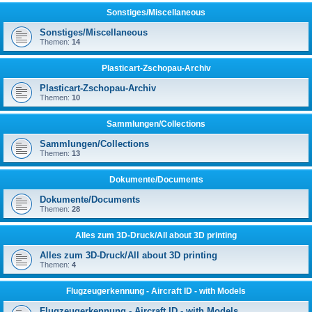
Sonstiges/Miscellaneous
Sonstiges/Miscellaneous
Themen:
14
Plasticart-Zschopau-Archiv
Plasticart-Zschopau-Archiv
Themen:
10
Sammlungen/Collections
Sammlungen/Collections
Themen:
13
Dokumente/Documents
Dokumente/Documents
Themen:
28
Alles zum 3D-Druck/All about 3D printing
Alles zum 3D-Druck/All about 3D printing
Themen:
4
Flugzeugerkennung - Aircraft ID - with Models
Flugzeugerkennung - Aircraft ID - with Models