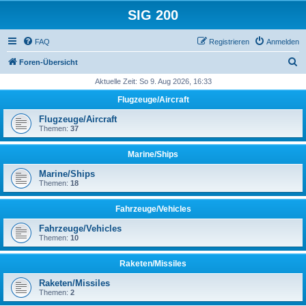
SIG 200
FAQ
Registrieren
Anmelden
S
Foren-Übersicht
u
Aktuelle Zeit: So 9. Aug 2026, 16:33
c
Flugzeuge/Aircraft
h
Flugzeuge/Aircraft
e
Themen:
37
Marine/Ships
Marine/Ships
Themen:
18
Fahrzeuge/Vehicles
Fahrzeuge/Vehicles
Themen:
10
Raketen/Missiles
Raketen/Missiles
Themen:
2