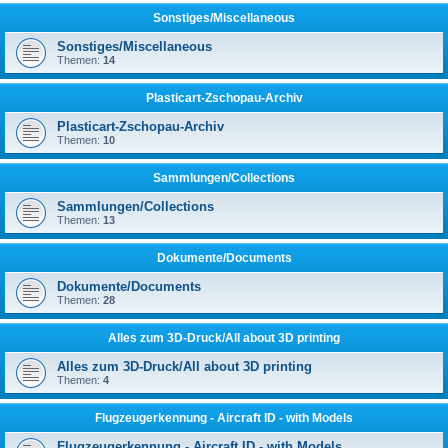
Sonstiges/Miscellaneous
Sonstiges/Miscellaneous
Themen:
14
Plasticart-Zschopau-Archiv
Plasticart-Zschopau-Archiv
Themen:
10
Sammlungen/Collections
Sammlungen/Collections
Themen:
13
Dokumente/Documents
Dokumente/Documents
Themen:
28
Alles zum 3D-Druck/All about 3D printing
Alles zum 3D-Druck/All about 3D printing
Themen:
4
Flugzeugerkennung - Aircraft ID - with Models
Flugzeugerkennung - Aircraft ID - with Models