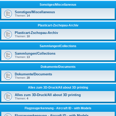
Sonstiges/Miscellaneous
Sonstiges/Miscellaneous
Themen:
14
Plasticart-Zschopau-Archiv
Plasticart-Zschopau-Archiv
Themen:
10
Sammlungen/Collections
Sammlungen/Collections
Themen:
13
Dokumente/Documents
Dokumente/Documents
Themen:
28
Alles zum 3D-Druck/All about 3D printing
Alles zum 3D-Druck/All about 3D printing
Themen:
4
Flugzeugerkennung - Aircraft ID - with Models
Flugzeugerkennung - Aircraft ID - with Models