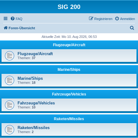
SIG 200
FAQ
Registrieren
Anmelden
S
Foren-Übersicht
u
Aktuelle Zeit: Mo 10. Aug 2026, 06:53
c
Flugzeuge/Aircraft
h
Flugzeuge/Aircraft
e
Themen:
37
Marine/Ships
Marine/Ships
Themen:
18
Fahrzeuge/Vehicles
Fahrzeuge/Vehicles
Themen:
10
Raketen/Missiles
Raketen/Missiles
Themen:
2