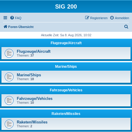
SIG 200
FAQ
Registrieren
Anmelden
S
Foren-Übersicht
u
Aktuelle Zeit: Sa 8. Aug 2026, 10:02
c
Flugzeuge/Aircraft
h
Flugzeuge/Aircraft
e
Themen:
37
Marine/Ships
Marine/Ships
Themen:
18
Fahrzeuge/Vehicles
Fahrzeuge/Vehicles
Themen:
10
Raketen/Missiles
Raketen/Missiles
Themen:
2