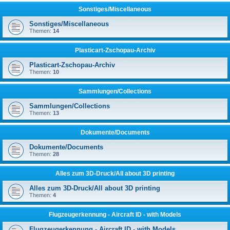
Sonstiges/Miscellaneous
Sonstiges/Miscellaneous
Themen:
14
Plasticart-Zschopau-Archiv
Plasticart-Zschopau-Archiv
Themen:
10
Sammlungen/Collections
Sammlungen/Collections
Themen:
13
Dokumente/Documents
Dokumente/Documents
Themen:
28
Alles zum 3D-Druck/All about 3D printing
Alles zum 3D-Druck/All about 3D printing
Themen:
4
Flugzeugerkennung - Aircraft ID - with Models
Flugzeugerkennung - Aircraft ID - with Models