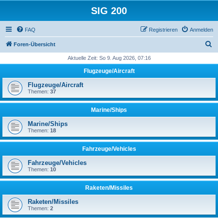
SIG 200
FAQ
Registrieren
Anmelden
S
Foren-Übersicht
u
Aktuelle Zeit: So 9. Aug 2026, 07:16
c
Flugzeuge/Aircraft
h
Flugzeuge/Aircraft
e
Themen:
37
Marine/Ships
Marine/Ships
Themen:
18
Fahrzeuge/Vehicles
Fahrzeuge/Vehicles
Themen:
10
Raketen/Missiles
Raketen/Missiles
Themen:
2