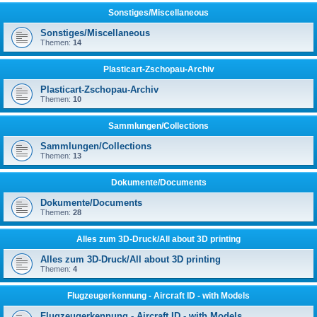
Sonstiges/Miscellaneous
Sonstiges/Miscellaneous
Themen:
14
Plasticart-Zschopau-Archiv
Plasticart-Zschopau-Archiv
Themen:
10
Sammlungen/Collections
Sammlungen/Collections
Themen:
13
Dokumente/Documents
Dokumente/Documents
Themen:
28
Alles zum 3D-Druck/All about 3D printing
Alles zum 3D-Druck/All about 3D printing
Themen:
4
Flugzeugerkennung - Aircraft ID - with Models
Flugzeugerkennung - Aircraft ID - with Models