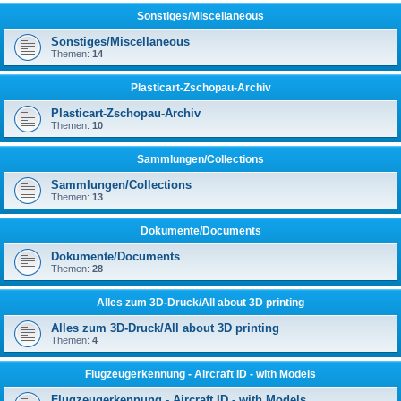
Sonstiges/Miscellaneous
Sonstiges/Miscellaneous
Themen:
14
Plasticart-Zschopau-Archiv
Plasticart-Zschopau-Archiv
Themen:
10
Sammlungen/Collections
Sammlungen/Collections
Themen:
13
Dokumente/Documents
Dokumente/Documents
Themen:
28
Alles zum 3D-Druck/All about 3D printing
Alles zum 3D-Druck/All about 3D printing
Themen:
4
Flugzeugerkennung - Aircraft ID - with Models
Flugzeugerkennung - Aircraft ID - with Models