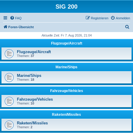
SIG 200
FAQ
Registrieren
Anmelden
S
Foren-Übersicht
u
Aktuelle Zeit: Fr 7. Aug 2026, 21:04
c
Flugzeuge/Aircraft
h
Flugzeuge/Aircraft
e
Themen:
37
Marine/Ships
Marine/Ships
Themen:
18
Fahrzeuge/Vehicles
Fahrzeuge/Vehicles
Themen:
10
Raketen/Missiles
Raketen/Missiles
Themen:
2