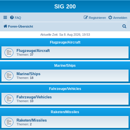
SIG 200
FAQ
Registrieren
Anmelden
S
Foren-Übersicht
u
Aktuelle Zeit: Sa 8. Aug 2026, 19:53
c
Flugzeuge/Aircraft
h
Flugzeuge/Aircraft
e
Themen:
37
Marine/Ships
Marine/Ships
Themen:
18
Fahrzeuge/Vehicles
Fahrzeuge/Vehicles
Themen:
10
Raketen/Missiles
Raketen/Missiles
Themen:
2