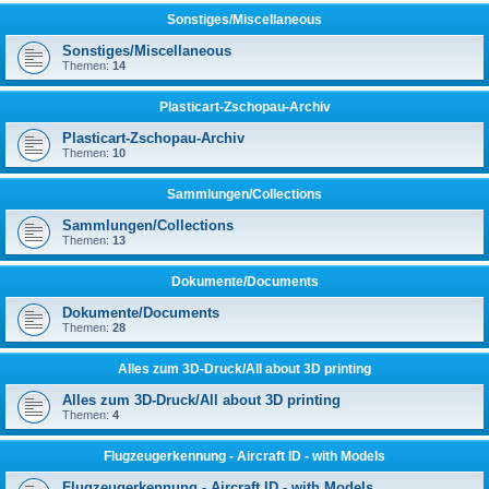
Sonstiges/Miscellaneous
Sonstiges/Miscellaneous
Themen:
14
Plasticart-Zschopau-Archiv
Plasticart-Zschopau-Archiv
Themen:
10
Sammlungen/Collections
Sammlungen/Collections
Themen:
13
Dokumente/Documents
Dokumente/Documents
Themen:
28
Alles zum 3D-Druck/All about 3D printing
Alles zum 3D-Druck/All about 3D printing
Themen:
4
Flugzeugerkennung - Aircraft ID - with Models
Flugzeugerkennung - Aircraft ID - with Models