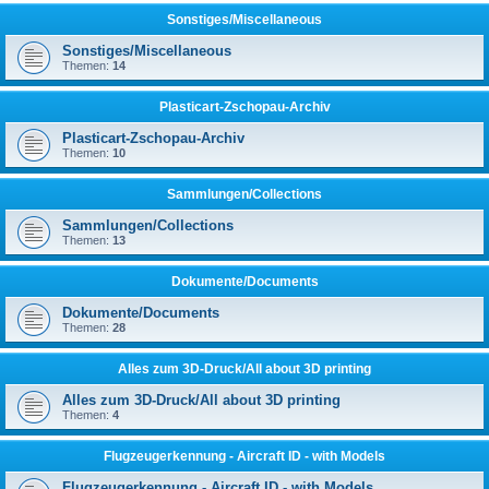
Sonstiges/Miscellaneous
Sonstiges/Miscellaneous
Themen:
14
Plasticart-Zschopau-Archiv
Plasticart-Zschopau-Archiv
Themen:
10
Sammlungen/Collections
Sammlungen/Collections
Themen:
13
Dokumente/Documents
Dokumente/Documents
Themen:
28
Alles zum 3D-Druck/All about 3D printing
Alles zum 3D-Druck/All about 3D printing
Themen:
4
Flugzeugerkennung - Aircraft ID - with Models
Flugzeugerkennung - Aircraft ID - with Models