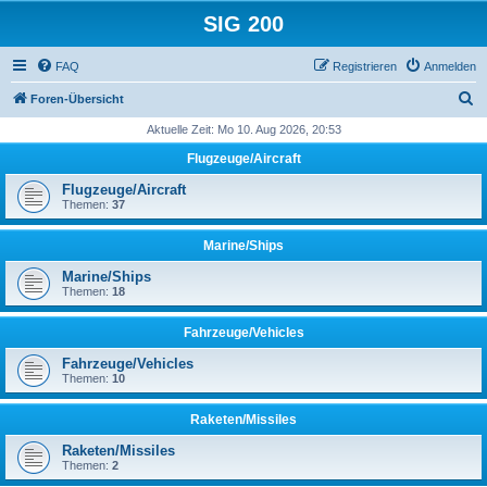
SIG 200
FAQ
Registrieren
Anmelden
S
Foren-Übersicht
u
Aktuelle Zeit: Mo 10. Aug 2026, 20:53
c
Flugzeuge/Aircraft
h
Flugzeuge/Aircraft
e
Themen:
37
Marine/Ships
Marine/Ships
Themen:
18
Fahrzeuge/Vehicles
Fahrzeuge/Vehicles
Themen:
10
Raketen/Missiles
Raketen/Missiles
Themen:
2