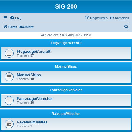
SIG 200
FAQ
Registrieren
Anmelden
S
Foren-Übersicht
u
Aktuelle Zeit: Sa 8. Aug 2026, 19:37
c
Flugzeuge/Aircraft
h
Flugzeuge/Aircraft
e
Themen:
37
Marine/Ships
Marine/Ships
Themen:
18
Fahrzeuge/Vehicles
Fahrzeuge/Vehicles
Themen:
10
Raketen/Missiles
Raketen/Missiles
Themen:
2