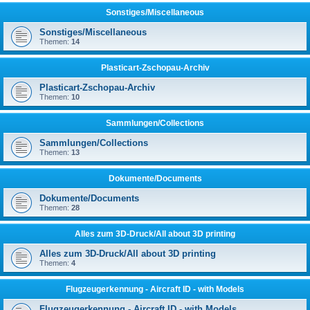
Sonstiges/Miscellaneous
Sonstiges/Miscellaneous
Themen:
14
Plasticart-Zschopau-Archiv
Plasticart-Zschopau-Archiv
Themen:
10
Sammlungen/Collections
Sammlungen/Collections
Themen:
13
Dokumente/Documents
Dokumente/Documents
Themen:
28
Alles zum 3D-Druck/All about 3D printing
Alles zum 3D-Druck/All about 3D printing
Themen:
4
Flugzeugerkennung - Aircraft ID - with Models
Flugzeugerkennung - Aircraft ID - with Models