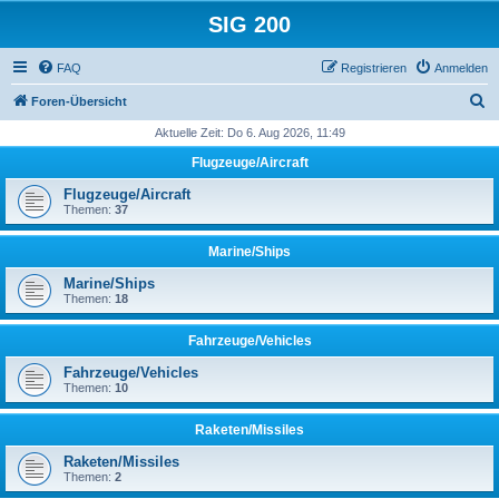
SIG 200
FAQ
Registrieren
Anmelden
S
Foren-Übersicht
u
Aktuelle Zeit: Do 6. Aug 2026, 11:49
c
Flugzeuge/Aircraft
h
Flugzeuge/Aircraft
e
Themen:
37
Marine/Ships
Marine/Ships
Themen:
18
Fahrzeuge/Vehicles
Fahrzeuge/Vehicles
Themen:
10
Raketen/Missiles
Raketen/Missiles
Themen:
2