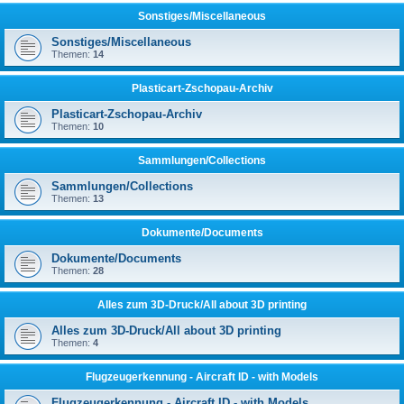
Sonstiges/Miscellaneous
Sonstiges/Miscellaneous
Themen:
14
Plasticart-Zschopau-Archiv
Plasticart-Zschopau-Archiv
Themen:
10
Sammlungen/Collections
Sammlungen/Collections
Themen:
13
Dokumente/Documents
Dokumente/Documents
Themen:
28
Alles zum 3D-Druck/All about 3D printing
Alles zum 3D-Druck/All about 3D printing
Themen:
4
Flugzeugerkennung - Aircraft ID - with Models
Flugzeugerkennung - Aircraft ID - with Models