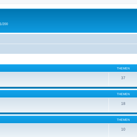
 1/200
THEMEN
37
THEMEN
18
THEMEN
10