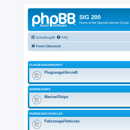
SIG 200
Home of the Special Interest Group
Schnellzugriff
FAQ
Foren-Übersicht
FLUGZEUGE/AIRCRAFT
Flugzeuge/Aircraft
MARINE/SHIPS
Marine/Ships
FAHRZEUGE/VEHICLES
Fahrzeuge/Vehicles