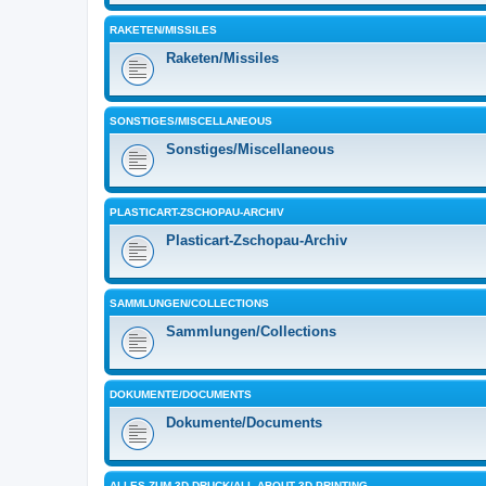
RAKETEN/MISSILES
Raketen/Missiles
SONSTIGES/MISCELLANEOUS
Sonstiges/Miscellaneous
PLASTICART-ZSCHOPAU-ARCHIV
Plasticart-Zschopau-Archiv
SAMMLUNGEN/COLLECTIONS
Sammlungen/Collections
DOKUMENTE/DOCUMENTS
Dokumente/Documents
ALLES ZUM 3D-DRUCK/ALL ABOUT 3D PRINTING