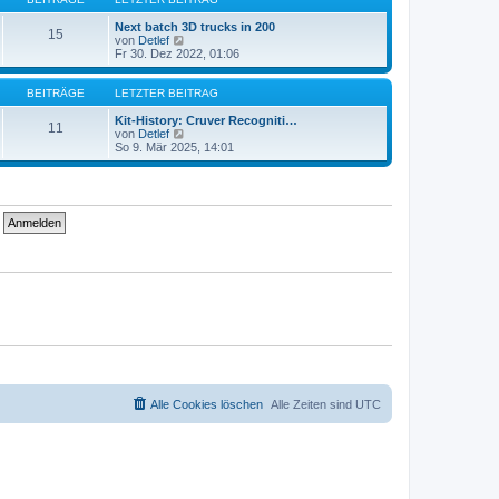
r
t
a
e
Next batch 3D trucks in 200
15
g
r
N
von
Detlef
B
e
Fr 30. Dez 2022, 01:06
e
u
i
e
t
s
BEITRÄGE
LETZTER BEITRAG
r
t
a
e
Kit-History: Cruver Recogniti…
11
g
r
N
von
Detlef
B
e
So 9. Mär 2025, 14:01
e
u
i
e
t
s
r
t
a
e
g
r
B
e
i
t
r
a
g
Alle Cookies löschen
Alle Zeiten sind
UTC