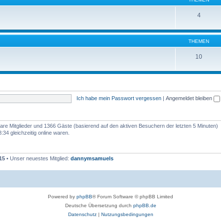
4
THEMEN
10
Ich habe mein Passwort vergessen
|
Angemeldet bleiben
tbare Mitglieder und 1366 Gäste (basierend auf den aktiven Besuchern der letzten 5 Minuten)
34 gleichzeitig online waren.
15
• Unser neuestes Mitglied:
dannymsamuels
Powered by
phpBB
® Forum Software © phpBB Limited
Deutsche Übersetzung durch
phpBB.de
Datenschutz
|
Nutzungsbedingungen