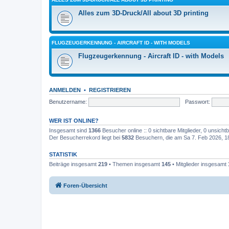
Alles zum 3D-Druck/All about 3D printing
FLUGZEUGERKENNUNG - AIRCRAFT ID - WITH MODELS
Flugzeugerkennung - Aircraft ID - with Models
ANMELDEN
•
REGISTRIEREN
Benutzername:
Passwort:
WER IST ONLINE?
Insgesamt sind
1366
Besucher online :: 0 sichtbare Mitglieder, 0 unsich
Der Besucherrekord liegt bei
5832
Besuchern, die am Sa 7. Feb 2026, 18:
STATISTIK
Beiträge insgesamt
219
• Themen insgesamt
145
• Mitglieder insgesamt
Foren-Übersicht