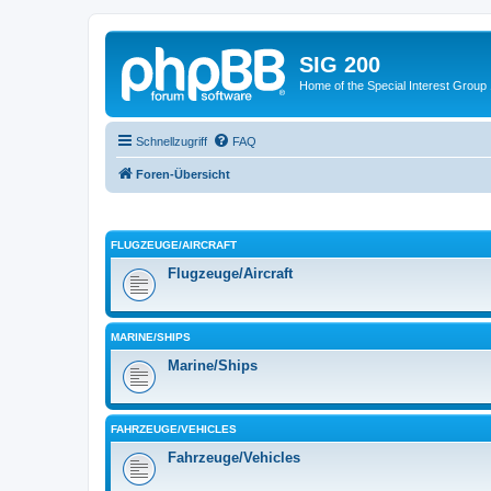
SIG 200
Home of the Special Interest Group
Schnellzugriff
FAQ
Foren-Übersicht
FLUGZEUGE/AIRCRAFT
Flugzeuge/Aircraft
MARINE/SHIPS
Marine/Ships
FAHRZEUGE/VEHICLES
Fahrzeuge/Vehicles