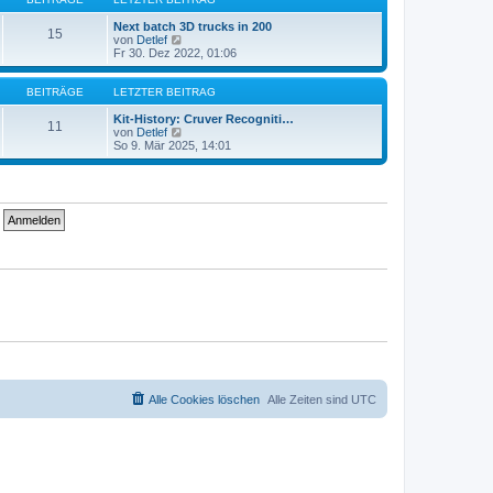
r
t
a
e
Next batch 3D trucks in 200
15
g
r
N
von
Detlef
B
e
Fr 30. Dez 2022, 01:06
e
u
i
e
t
s
BEITRÄGE
LETZTER BEITRAG
r
t
a
e
Kit-History: Cruver Recogniti…
11
g
r
N
von
Detlef
B
e
So 9. Mär 2025, 14:01
e
u
i
e
t
s
r
t
a
e
g
r
B
e
i
t
r
a
g
Alle Cookies löschen
Alle Zeiten sind
UTC