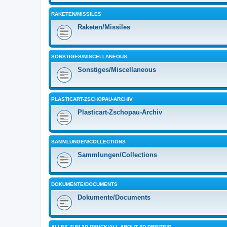
RAKETEN/MISSILES
Raketen/Missiles
SONSTIGES/MISCELLANEOUS
Sonstiges/Miscellaneous
PLASTICART-ZSCHOPAU-ARCHIV
Plasticart-Zschopau-Archiv
SAMMLUNGEN/COLLECTIONS
Sammlungen/Collections
DOKUMENTE/DOCUMENTS
Dokumente/Documents
ALLES ZUM 3D-DRUCK/ALL ABOUT 3D PRINTING