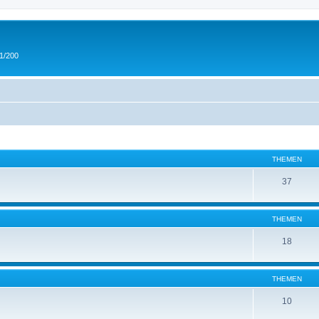
 1/200
THEMEN
37
THEMEN
18
THEMEN
10