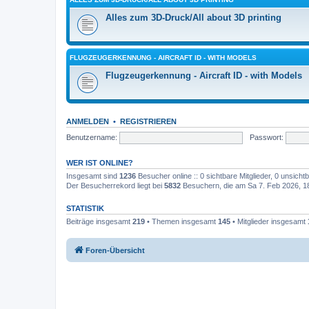
Alles zum 3D-Druck/All about 3D printing
FLUGZEUGERKENNUNG - AIRCRAFT ID - WITH MODELS
Flugzeugerkennung - Aircraft ID - with Models
ANMELDEN
•
REGISTRIEREN
Benutzername:
Passwort:
WER IST ONLINE?
Insgesamt sind
1236
Besucher online :: 0 sichtbare Mitglieder, 0 unsich
Der Besucherrekord liegt bei
5832
Besuchern, die am Sa 7. Feb 2026, 18:
STATISTIK
Beiträge insgesamt
219
• Themen insgesamt
145
• Mitglieder insgesamt
Foren-Übersicht