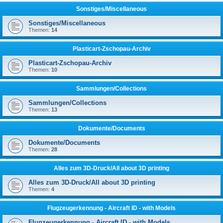
Sonstiges/Miscellaneous
Sonstiges/Miscellaneous
Themen:
14
Plasticart-Zschopau-Archiv
Plasticart-Zschopau-Archiv
Themen:
10
Sammlungen/Collections
Sammlungen/Collections
Themen:
13
Dokumente/Documents
Dokumente/Documents
Themen:
28
Alles zum 3D-Druck/All about 3D printing
Alles zum 3D-Druck/All about 3D printing
Themen:
4
Flugzeugerkennung - Aircraft ID - with Models
Flugzeugerkennung - Aircraft ID - with Models