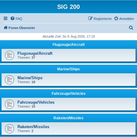
SIG 200
FAQ
Registrieren
Anmelden
S
Foren-Übersicht
u
Aktuelle Zeit: So 9. Aug 2026, 17:19
c
Flugzeuge/Aircraft
h
Flugzeuge/Aircraft
e
Themen:
37
Marine/Ships
Marine/Ships
Themen:
18
Fahrzeuge/Vehicles
Fahrzeuge/Vehicles
Themen:
10
Raketen/Missiles
Raketen/Missiles
Themen:
2