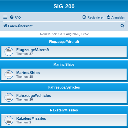
SIG 200
FAQ
Registrieren
Anmelden
S
Foren-Übersicht
u
Aktuelle Zeit: So 9. Aug 2026, 17:52
c
Flugzeuge/Aircraft
h
Flugzeuge/Aircraft
e
Themen:
37
Marine/Ships
Marine/Ships
Themen:
18
Fahrzeuge/Vehicles
Fahrzeuge/Vehicles
Themen:
10
Raketen/Missiles
Raketen/Missiles
Themen:
2