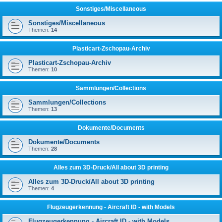
Sonstiges/Miscellaneous
Sonstiges/Miscellaneous
Themen:
14
Plasticart-Zschopau-Archiv
Plasticart-Zschopau-Archiv
Themen:
10
Sammlungen/Collections
Sammlungen/Collections
Themen:
13
Dokumente/Documents
Dokumente/Documents
Themen:
28
Alles zum 3D-Druck/All about 3D printing
Alles zum 3D-Druck/All about 3D printing
Themen:
4
Flugzeugerkennung - Aircraft ID - with Models
Flugzeugerkennung - Aircraft ID - with Models