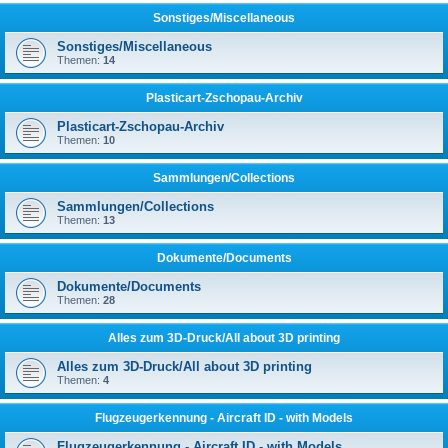
Sonstiges/Miscellaneous
Sonstiges/Miscellaneous
Themen:
14
Plasticart-Zschopau-Archiv
Plasticart-Zschopau-Archiv
Themen:
10
Sammlungen/Collections
Sammlungen/Collections
Themen:
13
Dokumente/Documents
Dokumente/Documents
Themen:
28
Alles zum 3D-Druck/All about 3D printing
Alles zum 3D-Druck/All about 3D printing
Themen:
4
Flugzeugerkennung - Aircraft ID - with Models
Flugzeugerkennung - Aircraft ID - with Models