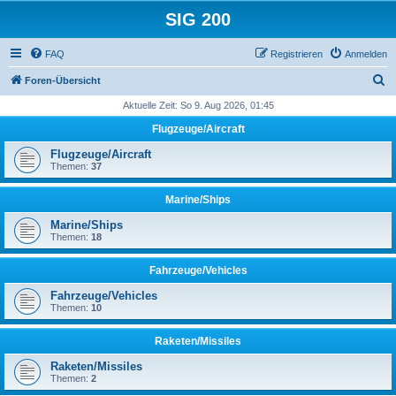
SIG 200
FAQ
Registrieren
Anmelden
S
Foren-Übersicht
u
Aktuelle Zeit: So 9. Aug 2026, 01:45
c
Flugzeuge/Aircraft
h
Flugzeuge/Aircraft
e
Themen:
37
Marine/Ships
Marine/Ships
Themen:
18
Fahrzeuge/Vehicles
Fahrzeuge/Vehicles
Themen:
10
Raketen/Missiles
Raketen/Missiles
Themen:
2