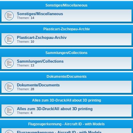
Sonstiges/Miscellaneous
Sonstiges/Miscellaneous
Themen:
14
Plasticart-Zschopau-Archiv
Plasticart-Zschopau-Archiv
Themen:
10
Sammlungen/Collections
Sammlungen/Collections
Themen:
13
Dokumente/Documents
Dokumente/Documents
Themen:
28
Alles zum 3D-Druck/All about 3D printing
Alles zum 3D-Druck/All about 3D printing
Themen:
4
Flugzeugerkennung - Aircraft ID - with Models
Flugzeugerkennung - Aircraft ID - with Models