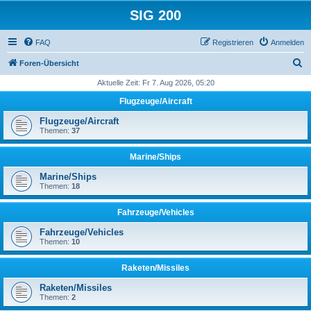
SIG 200
FAQ
Registrieren
Anmelden
S
Foren-Übersicht
u
Aktuelle Zeit: Fr 7. Aug 2026, 05:20
c
Flugzeuge/Aircraft
h
Flugzeuge/Aircraft
e
Themen:
37
Marine/Ships
Marine/Ships
Themen:
18
Fahrzeuge/Vehicles
Fahrzeuge/Vehicles
Themen:
10
Raketen/Missiles
Raketen/Missiles
Themen:
2