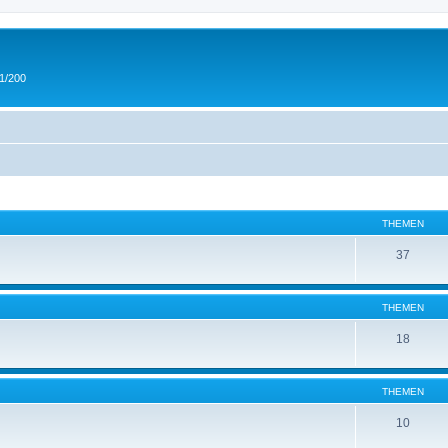
 1/200
THEMEN
37
THEMEN
18
THEMEN
10