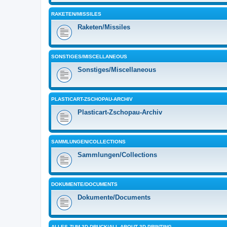
RAKETEN/MISSILES
Raketen/Missiles
SONSTIGES/MISCELLANEOUS
Sonstiges/Miscellaneous
PLASTICART-ZSCHOPAU-ARCHIV
Plasticart-Zschopau-Archiv
SAMMLUNGEN/COLLECTIONS
Sammlungen/Collections
DOKUMENTE/DOCUMENTS
Dokumente/Documents
ALLES ZUM 3D-DRUCK/ALL ABOUT 3D PRINTING