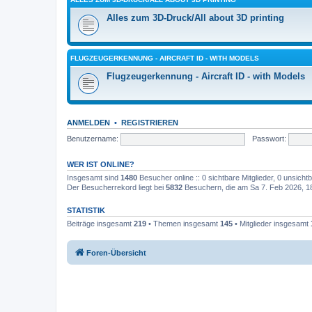
Alles zum 3D-Druck/All about 3D printing
FLUGZEUGERKENNUNG - AIRCRAFT ID - WITH MODELS
Flugzeugerkennung - Aircraft ID - with Models
ANMELDEN
•
REGISTRIEREN
Benutzername:
Passwort:
WER IST ONLINE?
Insgesamt sind
1480
Besucher online :: 0 sichtbare Mitglieder, 0 unsich
Der Besucherrekord liegt bei
5832
Besuchern, die am Sa 7. Feb 2026, 18:
STATISTIK
Beiträge insgesamt
219
• Themen insgesamt
145
• Mitglieder insgesamt
Foren-Übersicht