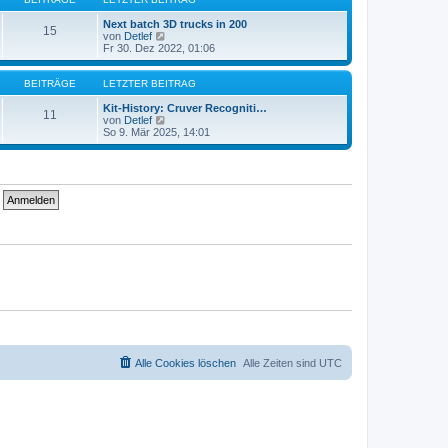
r
t
a
e
Next batch 3D trucks in 200
15
g
r
N
von
Detlef
B
e
Fr 30. Dez 2022, 01:06
e
u
i
e
t
s
BEITRÄGE
LETZTER BEITRAG
r
t
a
e
Kit-History: Cruver Recogniti…
11
g
r
N
von
Detlef
B
e
So 9. Mär 2025, 14:01
e
u
i
e
t
s
r
t
a
e
g
r
B
e
i
t
r
a
g
Alle Cookies löschen
Alle Zeiten sind
UTC