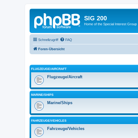
SIG 200
Home of the Special Interest Group
Schnellzugriff
FAQ
Foren-Übersicht
FLUGZEUGE/AIRCRAFT
Flugzeuge/Aircraft
MARINE/SHIPS
Marine/Ships
FAHRZEUGE/VEHICLES
Fahrzeuge/Vehicles