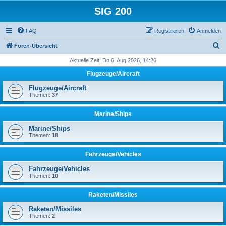
SIG 200
FAQ
Registrieren
Anmelden
S
Foren-Übersicht
u
Aktuelle Zeit: Do 6. Aug 2026, 14:26
c
Flugzeuge/Aircraft
h
Flugzeuge/Aircraft
e
Themen:
37
Marine/Ships
Marine/Ships
Themen:
18
Fahrzeuge/Vehicles
Fahrzeuge/Vehicles
Themen:
10
Raketen/Missiles
Raketen/Missiles
Themen:
2