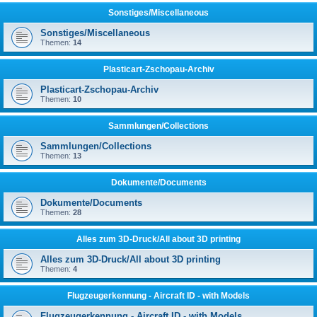
Sonstiges/Miscellaneous
Sonstiges/Miscellaneous
Themen:
14
Plasticart-Zschopau-Archiv
Plasticart-Zschopau-Archiv
Themen:
10
Sammlungen/Collections
Sammlungen/Collections
Themen:
13
Dokumente/Documents
Dokumente/Documents
Themen:
28
Alles zum 3D-Druck/All about 3D printing
Alles zum 3D-Druck/All about 3D printing
Themen:
4
Flugzeugerkennung - Aircraft ID - with Models
Flugzeugerkennung - Aircraft ID - with Models