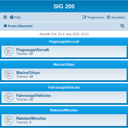
SIG 200
FAQ
Registrieren
Anmelden
S
Foren-Übersicht
u
Aktuelle Zeit: Do 6. Aug 2026, 10:23
c
Flugzeuge/Aircraft
h
Flugzeuge/Aircraft
e
Themen:
37
Marine/Ships
Marine/Ships
Themen:
18
Fahrzeuge/Vehicles
Fahrzeuge/Vehicles
Themen:
10
Raketen/Missiles
Raketen/Missiles
Themen:
2