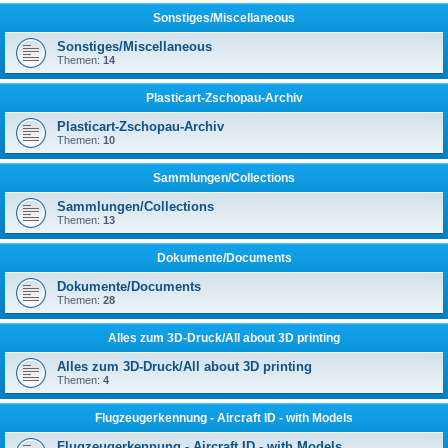
Sonstiges/Miscellaneous
Sonstiges/Miscellaneous
Themen:
14
Plasticart-Zschopau-Archiv
Plasticart-Zschopau-Archiv
Themen:
10
Sammlungen/Collections
Sammlungen/Collections
Themen:
13
Dokumente/Documents
Dokumente/Documents
Themen:
28
Alles zum 3D-Druck/All about 3D printing
Alles zum 3D-Druck/All about 3D printing
Themen:
4
Flugzeugerkennung - Aircraft ID - with Models
Flugzeugerkennung - Aircraft ID - with Models