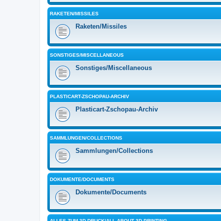
RAKETEN/MISSILES
Raketen/Missiles
SONSTIGES/MISCELLANEOUS
Sonstiges/Miscellaneous
PLASTICART-ZSCHOPAU-ARCHIV
Plasticart-Zschopau-Archiv
SAMMLUNGEN/COLLECTIONS
Sammlungen/Collections
DOKUMENTE/DOCUMENTS
Dokumente/Documents
ALLES ZUM 3D-DRUCK/ALL ABOUT 3D PRINTING