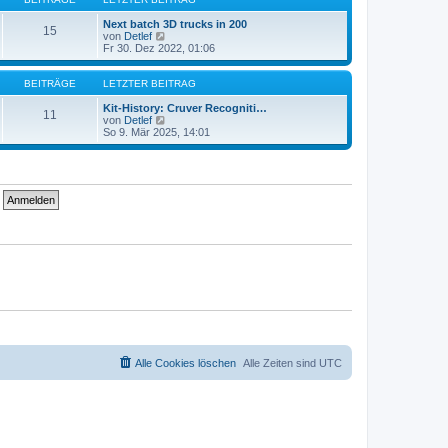
r
t
a
e
Next batch 3D trucks in 200
15
g
r
N
von
Detlef
B
e
Fr 30. Dez 2022, 01:06
e
u
i
e
t
s
BEITRÄGE
LETZTER BEITRAG
r
t
a
e
Kit-History: Cruver Recogniti…
11
g
r
N
von
Detlef
B
e
So 9. Mär 2025, 14:01
e
u
i
e
t
s
r
t
a
e
g
r
B
e
i
t
r
a
g
Alle Cookies löschen
Alle Zeiten sind
UTC