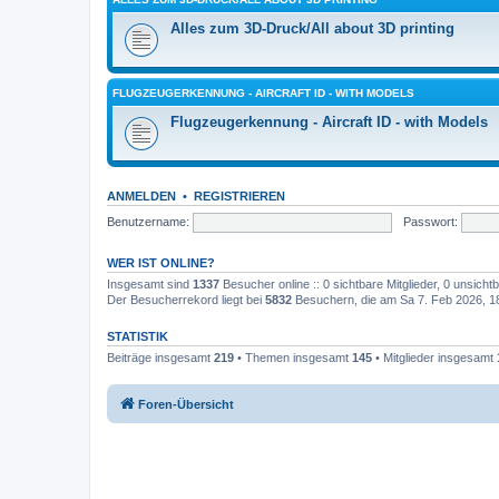
Alles zum 3D-Druck/All about 3D printing
FLUGZEUGERKENNUNG - AIRCRAFT ID - WITH MODELS
Flugzeugerkennung - Aircraft ID - with Models
ANMELDEN
•
REGISTRIEREN
Benutzername:
Passwort:
WER IST ONLINE?
Insgesamt sind
1337
Besucher online :: 0 sichtbare Mitglieder, 0 unsich
Der Besucherrekord liegt bei
5832
Besuchern, die am Sa 7. Feb 2026, 18:
STATISTIK
Beiträge insgesamt
219
• Themen insgesamt
145
• Mitglieder insgesamt
Foren-Übersicht