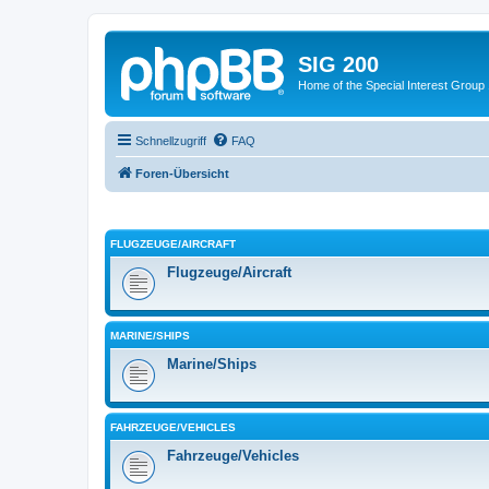
SIG 200
Home of the Special Interest Group
Schnellzugriff
FAQ
Foren-Übersicht
FLUGZEUGE/AIRCRAFT
Flugzeuge/Aircraft
MARINE/SHIPS
Marine/Ships
FAHRZEUGE/VEHICLES
Fahrzeuge/Vehicles