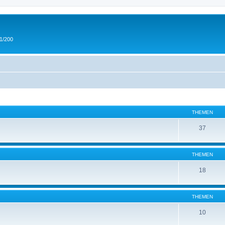
 1/200
THEMEN
37
THEMEN
18
THEMEN
10