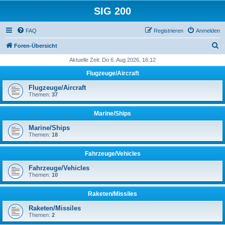
SIG 200
FAQ
Registrieren
Anmelden
S
Foren-Übersicht
u
Aktuelle Zeit: Do 6. Aug 2026, 16:12
c
Flugzeuge/Aircraft
h
Flugzeuge/Aircraft
e
Themen:
37
Marine/Ships
Marine/Ships
Themen:
18
Fahrzeuge/Vehicles
Fahrzeuge/Vehicles
Themen:
10
Raketen/Missiles
Raketen/Missiles
Themen:
2