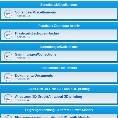
Sonstiges/Miscellaneous
Sonstiges/Miscellaneous
Themen:
14
Plasticart-Zschopau-Archiv
Plasticart-Zschopau-Archiv
Themen:
10
Sammlungen/Collections
Sammlungen/Collections
Themen:
13
Dokumente/Documents
Dokumente/Documents
Themen:
28
Alles zum 3D-Druck/All about 3D printing
Alles zum 3D-Druck/All about 3D printing
Themen:
4
Flugzeugerkennung - Aircraft ID - with Models
Flugzeugerkennung - Aircraft ID - with Models