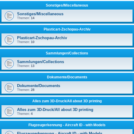
Sonstiges/Miscellaneous
Sonstiges/Miscellaneous
Themen:
14
Plasticart-Zschopau-Archiv
Plasticart-Zschopau-Archiv
Themen:
10
Sammlungen/Collections
Sammlungen/Collections
Themen:
13
Dokumente/Documents
Dokumente/Documents
Themen:
28
Alles zum 3D-Druck/All about 3D printing
Alles zum 3D-Druck/All about 3D printing
Themen:
4
Flugzeugerkennung - Aircraft ID - with Models
Flugzeugerkennung - Aircraft ID - with Models