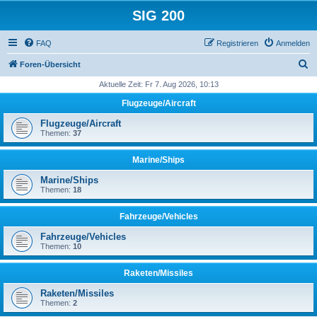
SIG 200
FAQ
Registrieren
Anmelden
S
Foren-Übersicht
u
Aktuelle Zeit: Fr 7. Aug 2026, 10:13
c
Flugzeuge/Aircraft
h
Flugzeuge/Aircraft
e
Themen:
37
Marine/Ships
Marine/Ships
Themen:
18
Fahrzeuge/Vehicles
Fahrzeuge/Vehicles
Themen:
10
Raketen/Missiles
Raketen/Missiles
Themen:
2