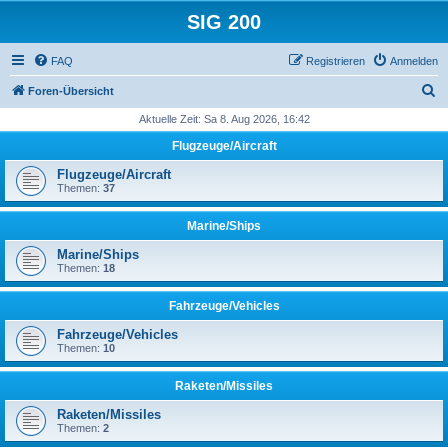
SIG 200
FAQ
Registrieren
Anmelden
S
Foren-Übersicht
u
Aktuelle Zeit: Sa 8. Aug 2026, 16:42
c
Flugzeuge/Aircraft
h
Flugzeuge/Aircraft
e
Themen:
37
Marine/Ships
Marine/Ships
Themen:
18
Fahrzeuge/Vehicles
Fahrzeuge/Vehicles
Themen:
10
Raketen/Missiles
Raketen/Missiles
Themen:
2