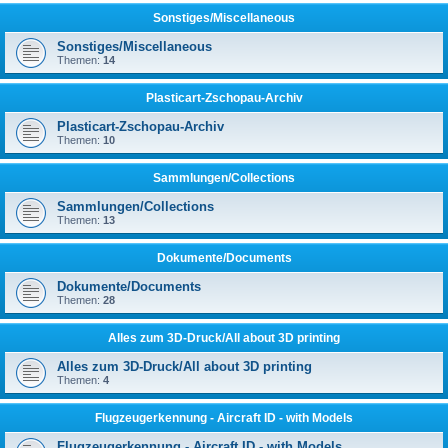
Sonstiges/Miscellaneous
Sonstiges/Miscellaneous
Themen:
14
Plasticart-Zschopau-Archiv
Plasticart-Zschopau-Archiv
Themen:
10
Sammlungen/Collections
Sammlungen/Collections
Themen:
13
Dokumente/Documents
Dokumente/Documents
Themen:
28
Alles zum 3D-Druck/All about 3D printing
Alles zum 3D-Druck/All about 3D printing
Themen:
4
Flugzeugerkennung - Aircraft ID - with Models
Flugzeugerkennung - Aircraft ID - with Models