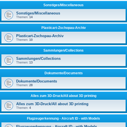
Sonstiges/Miscellaneous
Sonstiges/Miscellaneous
Themen:
14
Plasticart-Zschopau-Archiv
Plasticart-Zschopau-Archiv
Themen:
10
Sammlungen/Collections
Sammlungen/Collections
Themen:
13
Dokumente/Documents
Dokumente/Documents
Themen:
28
Alles zum 3D-Druck/All about 3D printing
Alles zum 3D-Druck/All about 3D printing
Themen:
4
Flugzeugerkennung - Aircraft ID - with Models
Flugzeugerkennung - Aircraft ID - with Models