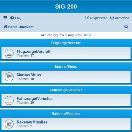
SIG 200
FAQ
Registrieren
Anmelden
S
Foren-Übersicht
u
Aktuelle Zeit: Sa 8. Aug 2026, 16:37
c
Flugzeuge/Aircraft
h
Flugzeuge/Aircraft
e
Themen:
37
Marine/Ships
Marine/Ships
Themen:
18
Fahrzeuge/Vehicles
Fahrzeuge/Vehicles
Themen:
10
Raketen/Missiles
Raketen/Missiles
Themen:
2