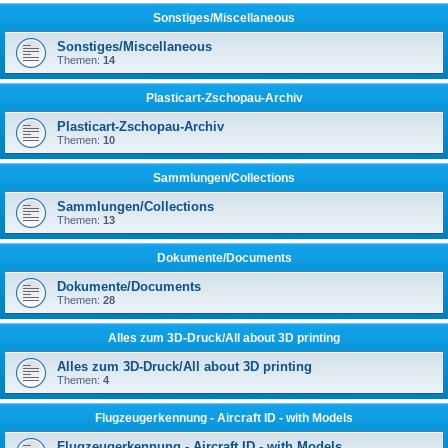
Sonstiges/Miscellaneous
Sonstiges/Miscellaneous
Themen:
14
Plasticart-Zschopau-Archiv
Plasticart-Zschopau-Archiv
Themen:
10
Sammlungen/Collections
Sammlungen/Collections
Themen:
13
Dokumente/Documents
Dokumente/Documents
Themen:
28
Alles zum 3D-Druck/All about 3D printing
Alles zum 3D-Druck/All about 3D printing
Themen:
4
Flugzeugerkennung - Aircraft ID - with Models
Flugzeugerkennung - Aircraft ID - with Models