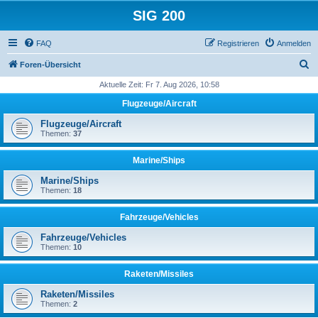
SIG 200
FAQ
Registrieren
Anmelden
S
Foren-Übersicht
u
Aktuelle Zeit: Fr 7. Aug 2026, 10:58
c
Flugzeuge/Aircraft
h
Flugzeuge/Aircraft
e
Themen:
37
Marine/Ships
Marine/Ships
Themen:
18
Fahrzeuge/Vehicles
Fahrzeuge/Vehicles
Themen:
10
Raketen/Missiles
Raketen/Missiles
Themen:
2