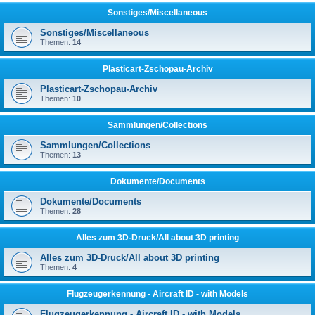
Sonstiges/Miscellaneous
Sonstiges/Miscellaneous
Themen:
14
Plasticart-Zschopau-Archiv
Plasticart-Zschopau-Archiv
Themen:
10
Sammlungen/Collections
Sammlungen/Collections
Themen:
13
Dokumente/Documents
Dokumente/Documents
Themen:
28
Alles zum 3D-Druck/All about 3D printing
Alles zum 3D-Druck/All about 3D printing
Themen:
4
Flugzeugerkennung - Aircraft ID - with Models
Flugzeugerkennung - Aircraft ID - with Models