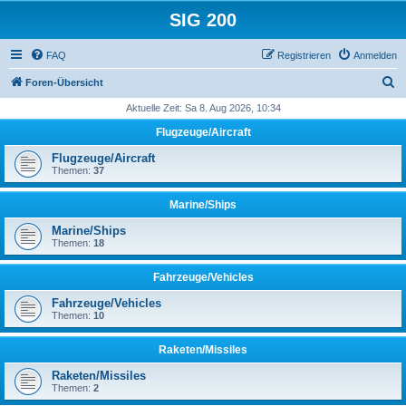
SIG 200
FAQ
Registrieren
Anmelden
S
Foren-Übersicht
u
Aktuelle Zeit: Sa 8. Aug 2026, 10:34
c
Flugzeuge/Aircraft
h
Flugzeuge/Aircraft
e
Themen:
37
Marine/Ships
Marine/Ships
Themen:
18
Fahrzeuge/Vehicles
Fahrzeuge/Vehicles
Themen:
10
Raketen/Missiles
Raketen/Missiles
Themen:
2