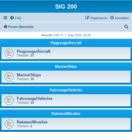
SIG 200
FAQ
Registrieren
Anmelden
S
Foren-Übersicht
u
Aktuelle Zeit: Fr 7. Aug 2026, 15:25
c
Flugzeuge/Aircraft
h
Flugzeuge/Aircraft
e
Themen:
37
Marine/Ships
Marine/Ships
Themen:
18
Fahrzeuge/Vehicles
Fahrzeuge/Vehicles
Themen:
10
Raketen/Missiles
Raketen/Missiles
Themen:
2