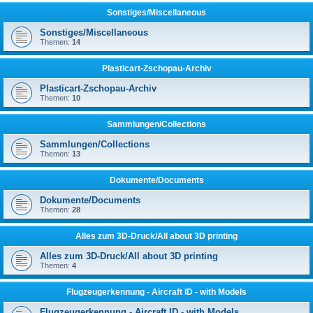
Sonstiges/Miscellaneous
Sonstiges/Miscellaneous
Themen:
14
Plasticart-Zschopau-Archiv
Plasticart-Zschopau-Archiv
Themen:
10
Sammlungen/Collections
Sammlungen/Collections
Themen:
13
Dokumente/Documents
Dokumente/Documents
Themen:
28
Alles zum 3D-Druck/All about 3D printing
Alles zum 3D-Druck/All about 3D printing
Themen:
4
Flugzeugerkennung - Aircraft ID - with Models
Flugzeugerkennung - Aircraft ID - with Models