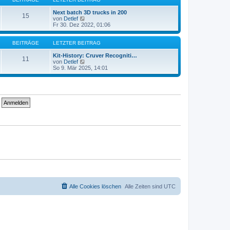
r
t
a
e
Next batch 3D trucks in 200
15
g
r
N
von
Detlef
B
e
Fr 30. Dez 2022, 01:06
e
u
i
e
t
s
BEITRÄGE
LETZTER BEITRAG
r
t
a
e
Kit-History: Cruver Recogniti…
11
g
r
N
von
Detlef
B
e
So 9. Mär 2025, 14:01
e
u
i
e
t
s
r
t
a
e
g
r
B
e
i
t
r
a
g
Alle Cookies löschen
Alle Zeiten sind
UTC