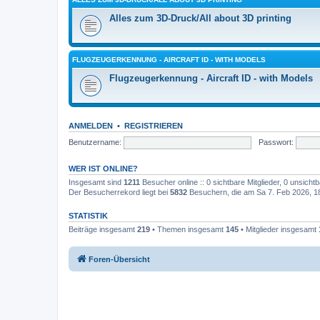
Alles zum 3D-Druck/All about 3D printing
FLUGZEUGERKENNUNG - AIRCRAFT ID - WITH MODELS
Flugzeugerkennung - Aircraft ID - with Models
ANMELDEN
•
REGISTRIEREN
Benutzername:
Passwort:
WER IST ONLINE?
Insgesamt sind
1211
Besucher online :: 0 sichtbare Mitglieder, 0 unsich
Der Besucherrekord liegt bei
5832
Besuchern, die am Sa 7. Feb 2026, 18:
STATISTIK
Beiträge insgesamt
219
• Themen insgesamt
145
• Mitglieder insgesamt
Foren-Übersicht