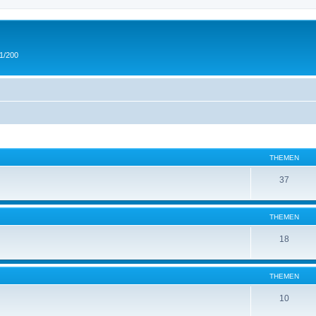
 1/200
THEMEN
37
THEMEN
18
THEMEN
10