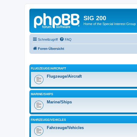
SIG 200
Home of the Special Interest Group
Schnellzugriff
FAQ
Foren-Übersicht
FLUGZEUGE/AIRCRAFT
Flugzeuge/Aircraft
MARINE/SHIPS
Marine/Ships
FAHRZEUGE/VEHICLES
Fahrzeuge/Vehicles