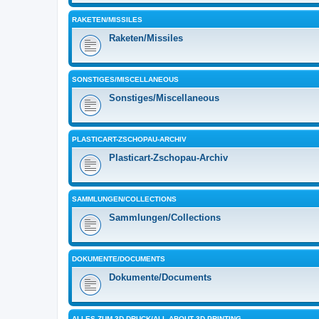
RAKETEN/MISSILES
Raketen/Missiles
SONSTIGES/MISCELLANEOUS
Sonstiges/Miscellaneous
PLASTICART-ZSCHOPAU-ARCHIV
Plasticart-Zschopau-Archiv
SAMMLUNGEN/COLLECTIONS
Sammlungen/Collections
DOKUMENTE/DOCUMENTS
Dokumente/Documents
ALLES ZUM 3D-DRUCK/ALL ABOUT 3D PRINTING