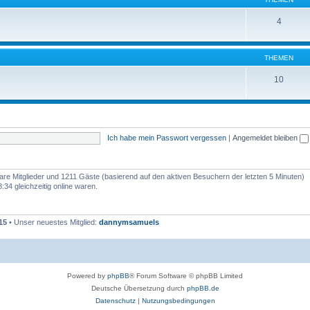
4
THEMEN
10
Ich habe mein Passwort vergessen
|
Angemeldet bleiben
tbare Mitglieder und 1211 Gäste (basierend auf den aktiven Besuchern der letzten 5 Minuten)
34 gleichzeitig online waren.
15
• Unser neuestes Mitglied:
dannymsamuels
Powered by
phpBB
® Forum Software © phpBB Limited
Deutsche Übersetzung durch
phpBB.de
Datenschutz
|
Nutzungsbedingungen