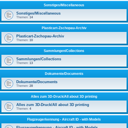
Sonstiges/Miscellaneous
Sonstiges/Miscellaneous
Themen:
14
Plasticart-Zschopau-Archiv
Plasticart-Zschopau-Archiv
Themen:
10
Sammlungen/Collections
Sammlungen/Collections
Themen:
13
Dokumente/Documents
Dokumente/Documents
Themen:
28
Alles zum 3D-Druck/All about 3D printing
Alles zum 3D-Druck/All about 3D printing
Themen:
4
Flugzeugerkennung - Aircraft ID - with Models
Flugzeugerkennung - Aircraft ID - with Models