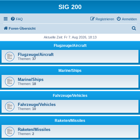
SIG 200
FAQ
Registrieren
Anmelden
S
Foren-Übersicht
u
Aktuelle Zeit: Fr 7. Aug 2026, 18:13
c
Flugzeuge/Aircraft
h
Flugzeuge/Aircraft
e
Themen:
37
Marine/Ships
Marine/Ships
Themen:
18
Fahrzeuge/Vehicles
Fahrzeuge/Vehicles
Themen:
10
Raketen/Missiles
Raketen/Missiles
Themen:
2