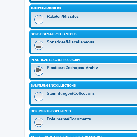
RAKETEN/MISSILES
Raketen/Missiles
SONSTIGES/MISCELLANEOUS
Sonstiges/Miscellaneous
PLASTICART-ZSCHOPAU-ARCHIV
Plasticart-Zschopau-Archiv
SAMMLUNGEN/COLLECTIONS
Sammlungen/Collections
DOKUMENTE/DOCUMENTS
Dokumente/Documents
ALLES ZUM 3D-DRUCK/ALL ABOUT 3D PRINTING