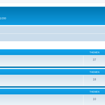
 1/200
THEMEN
37
THEMEN
18
THEMEN
10