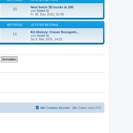
r
t
a
e
Next batch 3D trucks in 200
15
g
r
N
von
Detlef
B
e
Fr 30. Dez 2022, 01:06
e
u
i
e
t
s
BEITRÄGE
LETZTER BEITRAG
r
t
a
e
Kit-History: Cruver Recogniti…
11
g
r
N
von
Detlef
B
e
So 9. Mär 2025, 14:01
e
u
i
e
t
s
r
t
a
e
g
r
B
e
i
t
r
a
g
Alle Cookies löschen
Alle Zeiten sind
UTC