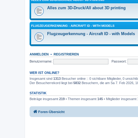
Alles zum 3D-Druck/All about 3D printing
FLUGZEUGERKENNUNG - AIRCRAFT ID - WITH MODELS
Flugzeugerkennung - Aircraft ID - with Models
ANMELDEN
•
REGISTRIEREN
Benutzername:
Passwort:
WER IST ONLINE?
Insgesamt sind
1313
Besucher online :: 0 sichtbare Mitglieder, 0 unsich
Der Besucherrekord liegt bei
5832
Besuchern, die am Sa 7. Feb 2026, 18:
STATISTIK
Beiträge insgesamt
219
• Themen insgesamt
145
• Mitglieder insgesamt
Foren-Übersicht