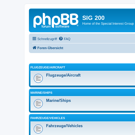
SIG 200
Home of the Special Interest Group
Schnellzugriff
FAQ
Foren-Übersicht
FLUGZEUGE/AIRCRAFT
Flugzeuge/Aircraft
MARINE/SHIPS
Marine/Ships
FAHRZEUGE/VEHICLES
Fahrzeuge/Vehicles