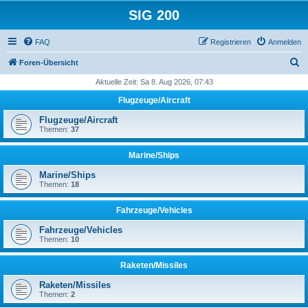
SIG 200
FAQ
Registrieren
Anmelden
S
Foren-Übersicht
u
Aktuelle Zeit: Sa 8. Aug 2026, 07:43
c
Flugzeuge/Aircraft
h
Flugzeuge/Aircraft
e
Themen:
37
Marine/Ships
Marine/Ships
Themen:
18
Fahrzeuge/Vehicles
Fahrzeuge/Vehicles
Themen:
10
Raketen/Missiles
Raketen/Missiles
Themen:
2