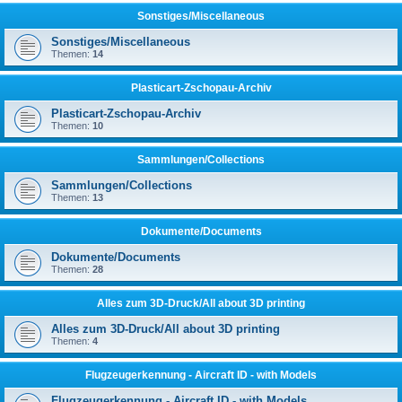
Sonstiges/Miscellaneous
Sonstiges/Miscellaneous
Themen:
14
Plasticart-Zschopau-Archiv
Plasticart-Zschopau-Archiv
Themen:
10
Sammlungen/Collections
Sammlungen/Collections
Themen:
13
Dokumente/Documents
Dokumente/Documents
Themen:
28
Alles zum 3D-Druck/All about 3D printing
Alles zum 3D-Druck/All about 3D printing
Themen:
4
Flugzeugerkennung - Aircraft ID - with Models
Flugzeugerkennung - Aircraft ID - with Models