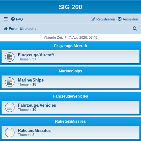
SIG 200
FAQ
Registrieren
Anmelden
S
Foren-Übersicht
u
Aktuelle Zeit: Fr 7. Aug 2026, 07:46
c
Flugzeuge/Aircraft
h
Flugzeuge/Aircraft
e
Themen:
37
Marine/Ships
Marine/Ships
Themen:
18
Fahrzeuge/Vehicles
Fahrzeuge/Vehicles
Themen:
10
Raketen/Missiles
Raketen/Missiles
Themen:
2