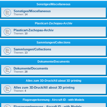
Sonstiges/Miscellaneous
Sonstiges/Miscellaneous
Themen:
14
Plasticart-Zschopau-Archiv
Plasticart-Zschopau-Archiv
Themen:
10
Sammlungen/Collections
Sammlungen/Collections
Themen:
13
Dokumente/Documents
Dokumente/Documents
Themen:
28
Alles zum 3D-Druck/All about 3D printing
Alles zum 3D-Druck/All about 3D printing
Themen:
4
Flugzeugerkennung - Aircraft ID - with Models
Flugzeugerkennung - Aircraft ID - with Models