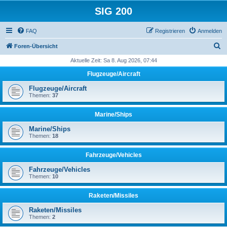
SIG 200
FAQ
Registrieren
Anmelden
S
Foren-Übersicht
u
Aktuelle Zeit: Sa 8. Aug 2026, 07:44
c
Flugzeuge/Aircraft
h
Flugzeuge/Aircraft
e
Themen:
37
Marine/Ships
Marine/Ships
Themen:
18
Fahrzeuge/Vehicles
Fahrzeuge/Vehicles
Themen:
10
Raketen/Missiles
Raketen/Missiles
Themen:
2