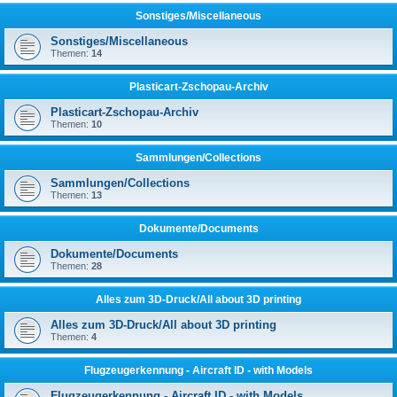
Sonstiges/Miscellaneous
Sonstiges/Miscellaneous
Themen:
14
Plasticart-Zschopau-Archiv
Plasticart-Zschopau-Archiv
Themen:
10
Sammlungen/Collections
Sammlungen/Collections
Themen:
13
Dokumente/Documents
Dokumente/Documents
Themen:
28
Alles zum 3D-Druck/All about 3D printing
Alles zum 3D-Druck/All about 3D printing
Themen:
4
Flugzeugerkennung - Aircraft ID - with Models
Flugzeugerkennung - Aircraft ID - with Models