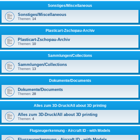
Sonstiges/Miscellaneous
Sonstiges/Miscellaneous
Themen:
14
Plasticart-Zschopau-Archiv
Plasticart-Zschopau-Archiv
Themen:
10
Sammlungen/Collections
Sammlungen/Collections
Themen:
13
Dokumente/Documents
Dokumente/Documents
Themen:
28
Alles zum 3D-Druck/All about 3D printing
Alles zum 3D-Druck/All about 3D printing
Themen:
4
Flugzeugerkennung - Aircraft ID - with Models
Flugzeugerkennung - Aircraft ID - with Models