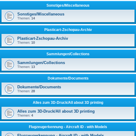
Sonstiges/Miscellaneous
Sonstiges/Miscellaneous
Themen:
14
Plasticart-Zschopau-Archiv
Plasticart-Zschopau-Archiv
Themen:
10
Sammlungen/Collections
Sammlungen/Collections
Themen:
13
Dokumente/Documents
Dokumente/Documents
Themen:
28
Alles zum 3D-Druck/All about 3D printing
Alles zum 3D-Druck/All about 3D printing
Themen:
4
Flugzeugerkennung - Aircraft ID - with Models
Flugzeugerkennung - Aircraft ID - with Models