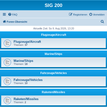
SIG 200
FAQ
Registrieren
Anmelden
S
Foren-Übersicht
u
Aktuelle Zeit: So 9. Aug 2026, 13:20
c
Flugzeuge/Aircraft
h
Flugzeuge/Aircraft
e
Themen:
37
Marine/Ships
Marine/Ships
Themen:
18
Fahrzeuge/Vehicles
Fahrzeuge/Vehicles
Themen:
10
Raketen/Missiles
Raketen/Missiles
Themen:
2