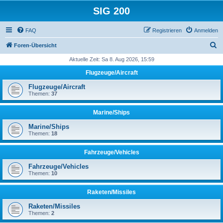
SIG 200
FAQ
Registrieren
Anmelden
S
Foren-Übersicht
u
Aktuelle Zeit: Sa 8. Aug 2026, 15:59
c
Flugzeuge/Aircraft
h
Flugzeuge/Aircraft
e
Themen:
37
Marine/Ships
Marine/Ships
Themen:
18
Fahrzeuge/Vehicles
Fahrzeuge/Vehicles
Themen:
10
Raketen/Missiles
Raketen/Missiles
Themen:
2