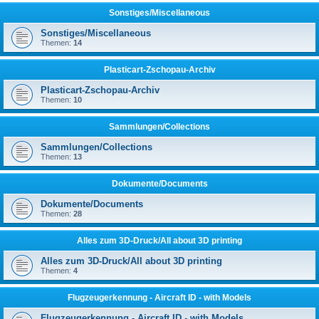
Sonstiges/Miscellaneous
Sonstiges/Miscellaneous
Themen:
14
Plasticart-Zschopau-Archiv
Plasticart-Zschopau-Archiv
Themen:
10
Sammlungen/Collections
Sammlungen/Collections
Themen:
13
Dokumente/Documents
Dokumente/Documents
Themen:
28
Alles zum 3D-Druck/All about 3D printing
Alles zum 3D-Druck/All about 3D printing
Themen:
4
Flugzeugerkennung - Aircraft ID - with Models
Flugzeugerkennung - Aircraft ID - with Models